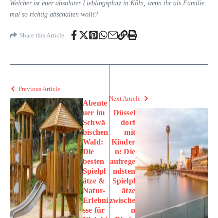
Welcher ist euer absoluter Lieblingsplatz in Köln, wenn ihr als Familie
mal so richtig abschalten wollt?
Share this Article
Previous Article
Next Article
Abente
uer im
Düssel
Schwä
dorf
bischen
mit
Wald:
Kinder
Die
n: Die
besten
aufrege
Spielpl
ndsten
ätze &
Spielpl
Natur-
ätze
Erlebni
zwische
sse für
n