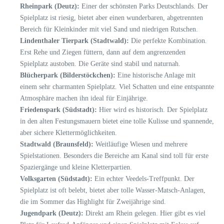
Rheinpark (Deutz):
Einer der schönsten Parks Deutschlands. Der
Spielplatz ist riesig, bietet aber einen wunderbaren, abgetrennten
Bereich für Kleinkinder mit viel Sand und niedrigen Rutschen.
Lindenthaler Tierpark (Stadtwald):
Die perfekte Kombination.
Erst Rehe und Ziegen füttern, dann auf dem angrenzenden
Spielplatz austoben. Die Geräte sind stabil und naturnah.
Blücherpark (Bilderstöckchen):
Eine historische Anlage mit
einem sehr charmanten Spielplatz. Viel Schatten und eine entspannte
Atmosphäre machen ihn ideal für Einjährige.
Friedenspark (Südstadt):
Hier wird es historisch. Der Spielplatz
in den alten Festungsmauern bietet eine tolle Kulisse und spannende,
aber sichere Klettermöglichkeiten.
Stadtwald (Braunsfeld):
Weitläufige Wiesen und mehrere
Spielstationen. Besonders die Bereiche am Kanal sind toll für erste
Spaziergänge und kleine Kletterpartien.
Volksgarten (Südstadt):
Ein echter Veedels-Treffpunkt. Der
Spielplatz ist oft belebt, bietet aber tolle Wasser-Matsch-Anlagen,
die im Sommer das Highlight für Zweijährige sind.
Jugendpark (Deutz):
Direkt am Rhein gelegen. Hier gibt es viel