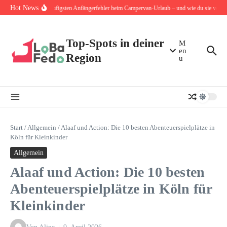
Zum Inhalt springen
Hot News
Die 10 häufigsten Anfängerfehler beim Campervan-Urlaub – und wie du sie von An
Top-Spots in deiner
M
en
Region
u
Start
/
Allgemein
/
Alaaf und Action: Die 10 besten Abenteuerspielplätze in
Köln für Kleinkinder
Allgemein
Alaaf und Action: Die 10 besten
Abenteuerspielplätze in Köln für
Kleinkinder