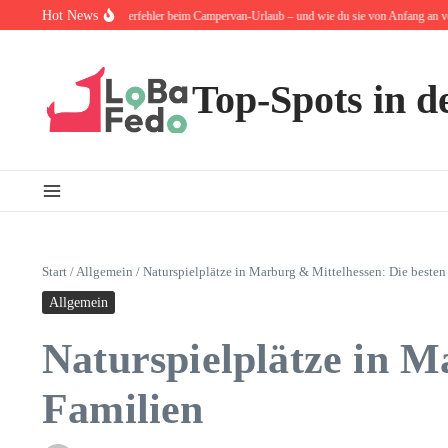
Zum Inhalt springen
Hot News
häufigsten Anfängerfehler beim Campervan-Urlaub – und wie du sie von Anfang an vermeides
Top-Spots in d
Start
/
Allgemein
/
Naturspielplätze in Marburg & Mittelhessen: Die besten 
Allgemein
Naturspielplätze in M
Familien