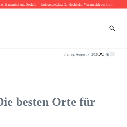
rnhof und Seeluft
Indoorspielplatz für Hochheim: Warum sich der kurze Weg nach Bodenhe
Freitag, August 7, 2026
ie besten Orte für