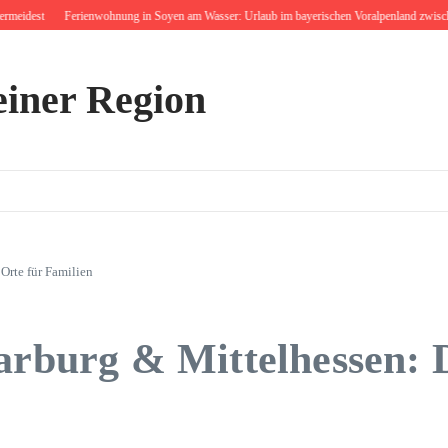
t
Ferienwohnung in Soyen am Wasser: Urlaub im bayerischen Voralpenland zwischen Baue
einer Region
Orte für Familien
arburg & Mittelhessen: D