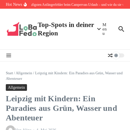
Zum Inhalt springen
Hot News
Die 10 häufigsten Anfängerfehler beim Campervan-Urlaub – und wie du sie von An
Top-Spots in deiner
M
en
Region
u
Start
/
Allgemein
/
Leipzig mit Kindern: Ein Paradies aus Grün, Wasser und
Abenteuer
Allgemein
Leipzig mit Kindern: Ein
Paradies aus Grün, Wasser und
Abenteuer