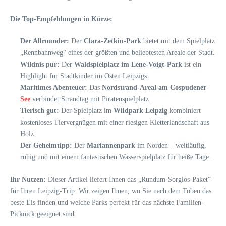
Die Top-Empfehlungen in Kürze:
Der Allrounder:
Der
Clara-Zetkin-Park
bietet mit dem Spielplatz
„Rennbahnweg“ eines der größten und beliebtesten Areale der Stadt.
Wildnis pur:
Der
Waldspielplatz im Lene-Voigt-Park
ist ein
Highlight für Stadtkinder im Osten Leipzigs.
Maritimes Abenteuer:
Das
Nordstrand-Areal am Cospudener
See
verbindet Strandtag mit Piratenspielplatz.
Tierisch gut:
Der Spielplatz im
Wildpark Leipzig
kombiniert
kostenloses Tiervergnügen mit einer riesigen Kletterlandschaft aus
Holz.
Der Geheimtipp:
Der
Mariannenpark
im Norden – weitläufig,
ruhig und mit einem fantastischen Wasserspielplatz für heiße Tage.
Ihr Nutzen:
Dieser Artikel liefert Ihnen das „Rundum-Sorglos-Paket“
für Ihren Leipzig-Trip. Wir zeigen Ihnen, wo Sie nach dem Toben das
beste Eis finden und welche Parks perfekt für das nächste Familien-
Picknick geeignet sind.