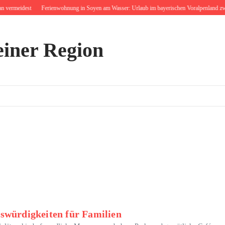
vermeidest
Ferienwohnung in Soyen am Wasser: Urlaub im bayerischen Voralpenland zwis
einer Region
swürdigkeiten für Familien