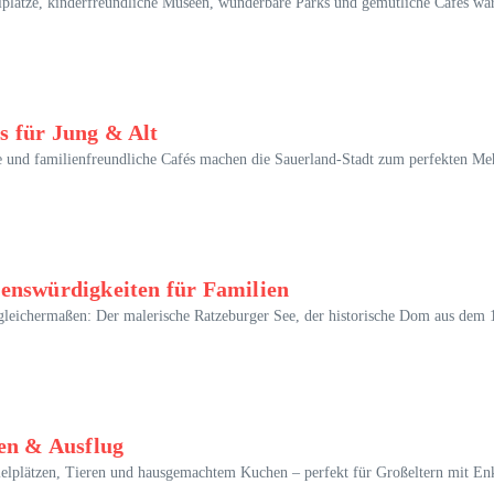
plätze, kinderfreundliche Museen, wunderbare Parks und gemütliche Cafés warte
s für Jung & Alt
 und familienfreundliche Cafés machen die Sauerland-Stadt zum perfekten Mehr
enswürdigkeiten für Familien
leichermaßen: Der malerische Ratzeburger See, der historische Dom aus dem 12
hen & Ausflug
elplätzen, Tieren und hausgemachtem Kuchen – perfekt für Großeltern mit Enk