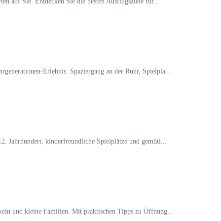
n auf Sie. Entdecken Sie die besten Ausflugsziele für...
generationen-Erlebnis. Spaziergang an der Ruhr, Spielpla...
. Jahrhundert, kinderfreundliche Spielplätze und gemütl...
eln und kleine Familien. Mit praktischen Tipps zu Öffnung...