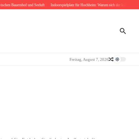
chen Bauernhof und Seeluft
Indoorspielplatz für Hochheim: Warum sich der kurze Weg nac
Freitag, August 7, 2026