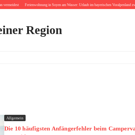
vermeidest
Ferienwohnung in Soyen am Wasser: Urlaub im bayerischen Voralpenland zwis
einer Region
Allgemein
Die 10 häufigsten Anfängerfehler beim Camperva