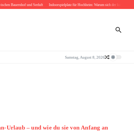
chen Bauernhof und Seeluft
Indoorspielplatz für Hochheim: Warum sich der kurze Weg nac
Samstag, August 8, 2026
n-Urlaub – und wie du sie von Anfang an