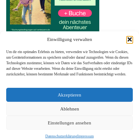
Einwilligung verwalten
Um dir ein optimales Erlebnis zu bieten, verwenden wir Technologien wie Cookies,
um Geräteinformationen zu speichern und/oder darauf zuzugreifen. Wenn du diesen
Technologien zustimmst, können wir Daten wie das Surfverhalten oder eindeutige IDs
Start
auf dieser Website verarbeiten. Wenn du deine Einwilligung nicht erteilst oder
Datenschutzerklärung
zurückziehst, können bestimmte Merkmale und Funktionen beeinträchtigt werden.
Impressum
Transparenzhinweis
Akzeptieren
Ablehnen
Einstellungen ansehen
Copyright © 2026 Top-Spots in deiner Region Das Profil wurde in
Zusammenarbeit mit KI erstellt | Präsentiert von
Nachrichtenmagazin X
Datenschutzerklärung
Impressum