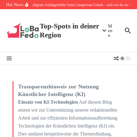
Zum Inhalt springen
Hot News
Die 10 häufigsten Anfängerfehler beim Campervan-Urlaub – und wie du sie von A
Top-Spots in deiner
M
en
Region
u
Transparenzhinweis zur Nutzung
Künstlicher Intelligenz (KI)
Einsatz von KI-Technologien
Auf diesem Blog
setzen wir zur Unterstützung unserer redaktionellen
Arbeit und zur effizienten Informationsaufbereitung
Technologien der Künstlichen Intelligenz (KI) ein.
Dies umfasst beispielsweise die Themenfindung,