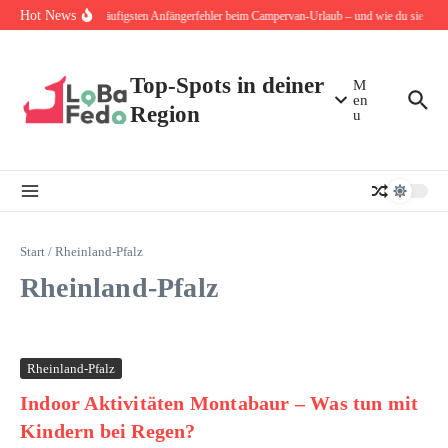
Zum Inhalt springen
Hot News
Die 10 häufigsten Anfängerfehler beim Campervan-Urlaub – und wie du sie von 
Top-Spots in deiner
M
en
Region
u
Start
/
Rheinland-Pfalz
Rheinland-Pfalz
Rheinland-Pfalz
Indoor Aktivitäten Montabaur – Was tun mit
Kindern bei Regen?