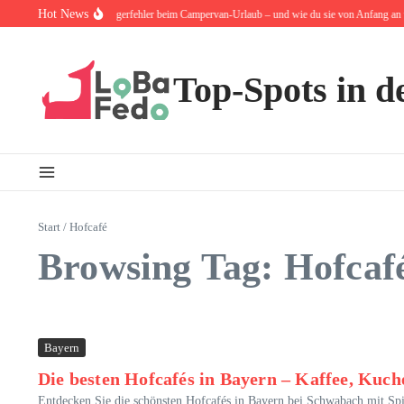
Zum Inhalt springen
Hot News
ie 10 häufigsten Anfängerfehler beim Campervan-Urlaub – und wie du sie von Anfang an ver
Top-Spots in d
Start
/
Hofcafé
Browsing Tag: Hofcaf
Bayern
Die besten Hofcafés in Bayern – Kaffee, Kuc
Entdecken Sie die schönsten Hofcafés in Bayern bei Schwabach mit Sp