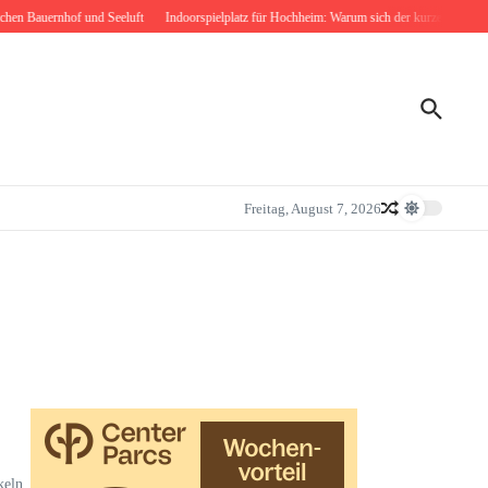
 Bauernhof und Seeluft
Indoorspielplatz für Hochheim: Warum sich der kurze Weg nach Bo
Freitag, August 7, 2026
keln