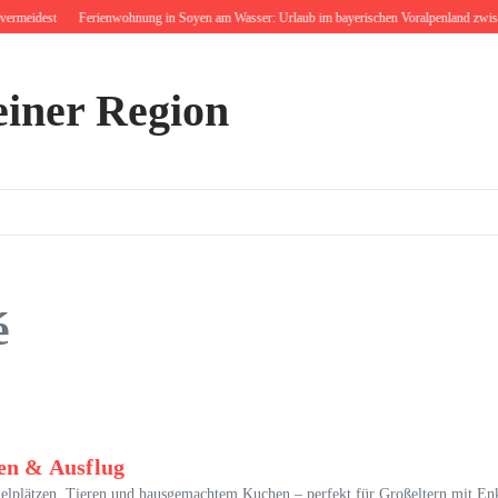
meidest
Ferienwohnung in Soyen am Wasser: Urlaub im bayerischen Voralpenland zwischen
einer Region
é
hen & Ausflug
ielplätzen, Tieren und hausgemachtem Kuchen – perfekt für Großeltern mit En