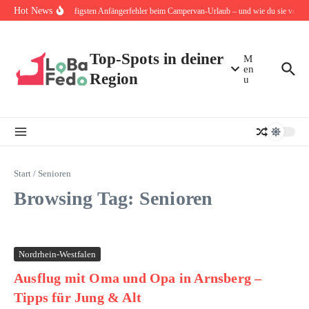
Zum Inhalt springen
Hot News
Die 10 häufigsten Anfängerfehler beim Campervan-Urlaub – und wie du sie von An
Top-Spots in deiner
M
en
Region
u
Start
/
Senioren
Browsing Tag: Senioren
Nordrhein-Westfalen
Ausflug mit Oma und Opa in Arnsberg –
Tipps für Jung & Alt