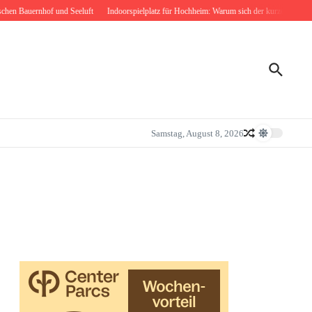
en Bauernhof und Seeluft
Indoorspielplatz für Hochheim: Warum sich der kurze Weg nach 
Samstag, August 8, 2026