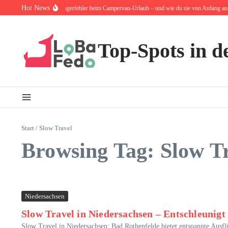
Zum Inhalt springen
Hot News
Die 10 häufigsten Anfängerfehler beim Campervan-Urlaub – und wie du sie von Anfang an ve
Top-Spots in d
Start
/
Slow Travel
Browsing Tag: Slow T
Niedersachsen
Slow Travel in Niedersachsen – Entschleunig
Slow Travel in Niedersachsen: Bad Rothenfelde bietet entspannte Ausf