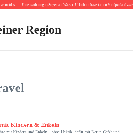
rmeidest
Ferienwohnung in Soyen am Wasser: Urlaub im bayerischen Voralpenland zwisch
einer Region
ravel
t mit Kindern & Enkeln
lüge mit Kindern und Enkeln – ohne Hektik, dafür mit Natur, Cafés und