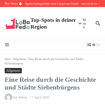
Zum Inhalt springen
Hot News
Die 10 häufigsten Anfängerfehler beim Campervan-Urlaub – und wie du sie von Anf
Top-Spots in deiner
M
en
Region
u
Start
/
Allgemein
/
Eine Reise durch die Geschichte und Städte
Siebenbürgens
Allgemein
Eine Reise durch die Geschichte
und Städte Siebenbürgens
Von
Admin
7. April 2026