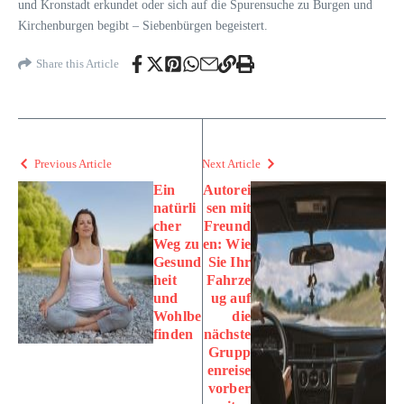
und Kronstadt erkundet oder sich auf die Spurensuche zu Burgen und
Kirchenburgen begibt – Siebenbürgen begeistert.
Share this Article
Previous Article
Next Article
Ein
Autorei
natürli
sen mit
cher
Freund
Weg zu
en: Wie
Gesund
Sie Ihr
heit
Fahrze
und
ug auf
Wohlbe
die
finden
nächste
Grupp
enreise
vorber