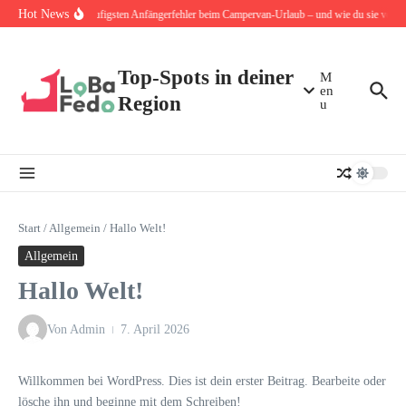
Zum Inhalt springen
Hot News
Die 10 häufigsten Anfängerfehler beim Campervan-Urlaub – und wie du sie von An
Top-Spots in deiner
M
en
Region
u
Start
/
Allgemein
/
Hallo Welt!
Allgemein
Hallo Welt!
Von
Admin
7. April 2026
Willkommen bei WordPress. Dies ist dein erster Beitrag. Bearbeite oder
lösche ihn und beginne mit dem Schreiben!