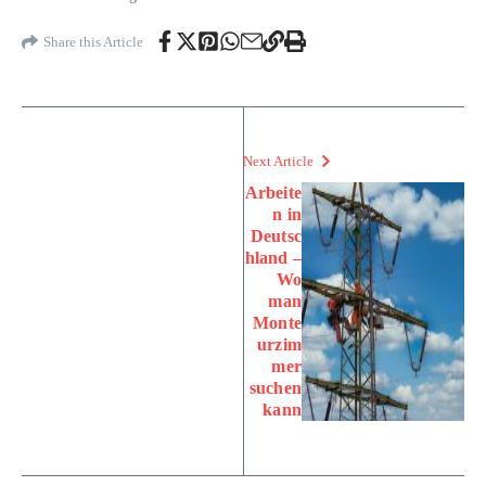
Share this Article
Next Article
Arbeite
n in
Deutsc
hland –
Wo
man
Monte
urzim
mer
suchen
kann