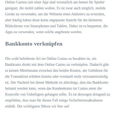
Online Casinos mit einer App sind vermutlich am besten für Spieler
geeignet, die mobil zahlen wollen. Es ist zwar auch möglich, mobile
Geräte zu verwenden, um die Webseite eines Anbieters zu erreichen,
aber häufig haben diese keine angepasste Ansicht für die kleineren
Bildschirme von Smartphones und Tablets. Daher ist es bequemer, die
Apps zu verwenden, wenn solche angeboten werden.
Bankkonto verknüpfen
Die wohl beliebteste Art im Online Casino zu bezahlen ist, ein
Bankkonto direkt mit dem Online Casino zu verknüpfen. Dadurch gibt
es keinen Mittelsmann zwischen den beiden Konten, der Gebühren für
die Transaktion erheben könnte oder eventuell nicht vertrauenswürdig
ist. Der Nachteil bei dieser Methode ist allerdings, dass das Bankkonto
belastet werden kann, wenn das Kundenkonto im Casino unter die
Kontrolle von Unbefugten gelangen sollte. Es ist deswegen dringend zu
empfehlen, dass man für diesen Fall einige Sicherheitsmaßnahmen
einhält. Die wichtigsten führen wir hier auf: