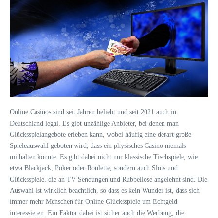
Online Casinos sind seit Jahren beliebt und seit 2021 auch in
Deutschland legal. Es gibt unzählige Anbieter, bei denen man
Glücksspielangebote erleben kann, wobei häufig eine derart große
Spieleauswahl geboten wird, dass ein physisches Casino niemals
mithalten könnte. Es gibt dabei nicht nur klassische Tischspiele, wie
etwa Blackjack, Poker oder Roulette, sondern auch Slots und
Glücksspiele, die an TV-Sendungen und Rubbellose angelehnt sind. Die
Auswahl ist wirklich beachtlich, so dass es kein Wunder ist, dass sich
immer mehr Menschen für Online Glücksspiele um Echtgeld
interessieren. Ein Faktor dabei ist sicher auch die Werbung, die