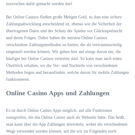
inzwischen dafür gemacht werden darf.
Bei Online Casinos fließen große Mengen Geld, so dass eine sichere
Zahlungsabwicklung entscheidend ist, ebenso wie die Sicherheit der
übertragenen Daten und der Schutz der Spieler vor Glücksspielsucht
und deren Folgen. Daher haben die meisten Online Casinos
verschiedene Zahlungsmethoden zu bieten, die als vertrauenswürdig
eingestuft werden können. Wir gehen hier auf einige davon ein, die
häufiger bei Online Casinos vertreten sind. So kann man auch einen
Überblick erhalten, wo die Vor- und Nachteile von verschiedenen
Methoden liegen und herausfinden, welche davon für mobile Zahlungen
funktionieren.
Online Casino Apps und Zahlungen
Es ist durch Online Casino Apps möglich, auf alle Funktionen
zuzugreifen, die das Online Casino auch als Webseite hätte. Das heißt,
man kann über die App Zahlungen abwickeln, wobei die verschiedenen
Wege verwendet werden können, auf die wir im Folgenden noch