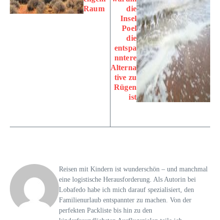
Raum
die
Insel
Poel
die
entspa
nntere
Alterna
tive zu
Rügen
ist
Reisen mit Kindern ist wunderschön – und manchmal
eine logistische Herausforderung. Als Autorin bei
Lobafedo habe ich mich darauf spezialisiert, den
Familienurlaub entspannter zu machen. Von der
perfekten Packliste bis hin zu den