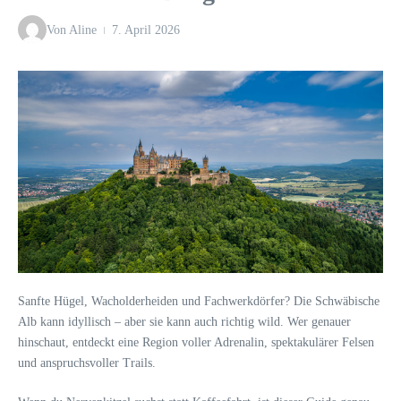
Von
Aline
7. April 2026
Sanfte Hügel, Wacholderheiden und Fachwerkdörfer? Die Schwäbische
Alb kann idyllisch – aber sie kann auch richtig wild. Wer genauer
hinschaut, entdeckt eine Region voller Adrenalin, spektakulärer Felsen
und anspruchsvoller Trails.