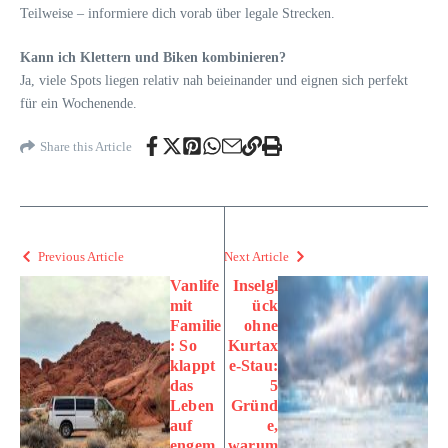
Teilweise – informiere dich vorab über legale Strecken.
Kann ich Klettern und Biken kombinieren?
Ja, viele Spots liegen relativ nah beieinander und eignen sich perfekt
für ein Wochenende.
Share this Article
Previous Article
Next Article
Vanlife
Inselgl
mit
ück
Familie
ohne
: So
Kurtax
klappt
e-Stau:
das
5
Leben
Gründ
auf
e,
engem
warum