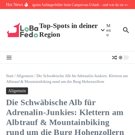
Zum Inhalt springen
Hot News
Die 10 häufigsten Anfängerfehler beim Campervan-Urlaub – und wie du sie von Anfa
Top-Spots in deiner
M
en
Region
u
Start
/
Allgemein
/
Die Schwäbische Alb für Adrenalin-Junkies: Klettern am
Albtrauf & Mountainbiking rund um die Burg Hohenzollern
Allgemein
Die Schwäbische Alb für
Adrenalin-Junkies: Klettern am
Albtrauf & Mountainbiking
rund um die Burg Hohenzollern