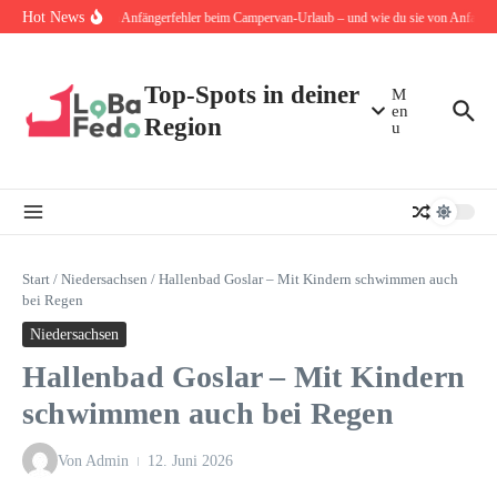
Zum Inhalt springen
Hot News
Die 10 häufigsten Anfängerfehler beim Campervan-Urlaub – und wie du sie von Anfang an
Top-Spots in deiner
M
en
Region
u
Start
/
Niedersachsen
/
Hallenbad Goslar – Mit Kindern schwimmen auch
bei Regen
Niedersachsen
Hallenbad Goslar – Mit Kindern
schwimmen auch bei Regen
Von
Admin
12. Juni 2026