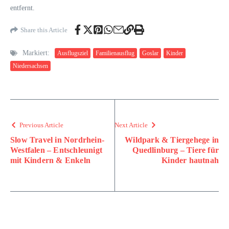
entfernt.
Share this Article
Markiert:
Ausflugsziel
Familienausflug
Goslar
Kinder
Niedersachsen
Previous Article
Next Article
Slow Travel in Nordrhein-
Wildpark & Tiergehege in
Westfalen – Entschleunigt
Quedlinburg – Tiere für
mit Kindern & Enkeln
Kinder hautnah