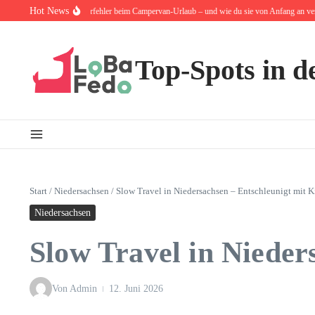
Zum Inhalt springen
Hot News
0 häufigsten Anfängerfehler beim Campervan-Urlaub – und wie du sie von Anfang an vermeid
Top-Spots in d
Start
/
Niedersachsen
/
Slow Travel in Niedersachsen – Entschleunigt mit 
Niedersachsen
Slow Travel in Nieder
Von
Admin
12. Juni 2026