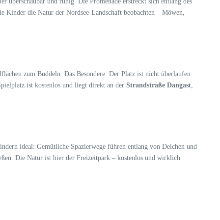
er überschaubar und ruhig. Die Promenade erstreckt sich entlang des
 die Kinder die Natur der Nordsee-Landschaft beobachten – Möwen,
dflächen zum Buddeln. Das Besondere: Der Platz ist nicht überlaufen
lplatz ist kostenlos und liegt direkt an der
Strandstraße Dangast
,
ndern ideal: Gemütliche Spazierwege führen entlang von Deichen und
. Die Natur ist hier der Freizeitpark – kostenlos und wirklich