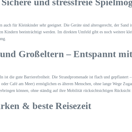
 Sichere und stressfreie Spielmö
rn auch für Kleinkinder sehr geeignet. Die Geräte sind altersgerecht, der Sand 
ren Kindern beeinträchtigt werden. Im direkten Umfeld gibt es noch weitere klei
ung.
n und Großeltern – Entspannt mit
 ist die gute Barrierefreiheit. Die Strandpromenade ist flach und gepflastert –
afé oder Café am Meer) ermöglichen es älteren Menschen, ohne lange Wege Zu
rbringen können, ohne ständig auf ihre Mobilität rücksichtsichtigen Rücksicht
arken & beste Reisezeit