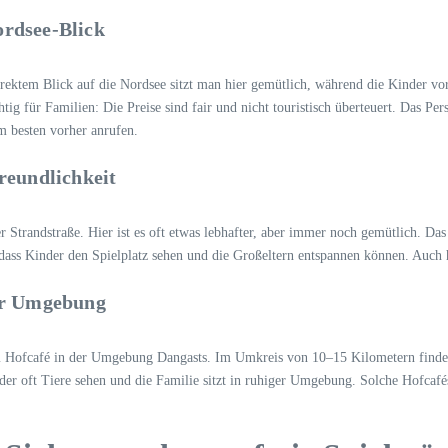
ordsee-Blick
direktem Blick auf die Nordsee sitzt man hier gemütlich, während die Kinder vo
ig für Familien: Die Preise sind fair und nicht touristisch überteuert. Das P
m besten vorher anrufen.
reundlichkeit
er Strandstraße. Hier ist es oft etwas lebhafter, aber immer noch gemütlich. Das
 dass Kinder den Spielplatz sehen und die Großeltern entspannen können. Auch
der Umgebung
m Hofcafé in der Umgebung Dangasts. Im Umkreis von 10–15 Kilometern finden 
er oft Tiere sehen und die Familie sitzt in ruhiger Umgebung. Solche Hofcafé