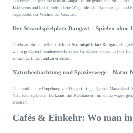
Das Herzstück jedes Besuchs in Dangast ist die gemütliche Strandprome
Jadebusens und bietet breite, ebene Wege, ideal für Kinderwagen und 
Segelboote, der Wechsel der Gezeiten.
Der Strandspielplatz Dangast – Spielen ohne 
Direkt am Strand befindet sich der
Strandspielplatz Dangast
, ein gro
wie in größeren Fremdenverkehrsorten. Großeltern können auf der Bank 
einfach zu finden und zu erreichen.
Naturbeobachtung und Spazierwege – Natur N
Die unmittelbare Umgebung von Dangast ist geprägt von Marschland, 
Naturschutzgebieten. Du kannst mit Kleinkindern im Kinderwagen gehen
erholsam.
Cafés & Einkehr: Wo man in