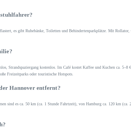
lstuhlfahrer?
pflastert, es gibt Ruhebänke, Toiletten und Behindertenparkplätze. Mit Rollator
ilie?
tenlos, Strandspaziergang kostenlos. Im Café kostet Kaffee und Kuchen ca. 5–8 
oße Freizeitparks oder touristische Hotspots.
der Hannover entfernt?
emen sind es ca. 50 km (ca. 1 Stunde Fahrtzeit), von Hamburg ca. 120 km (ca. 
ch?