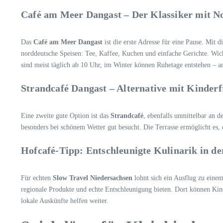
Café am Meer Dangast – Der Klassiker mit N
Das
Café am Meer Dangast
ist die erste Adresse für eine Pause. Mit 
norddeutsche Speisen: Tee, Kaffee, Kuchen und einfache Gerichte. Wicht
sind meist täglich ab 10 Uhr, im Winter können Ruhetage entstehen – a
Strandcafé Dangast – Alternative mit Kinderf
Eine zweite gute Option ist das
Strandcafé
, ebenfalls unmittelbar an d
besonders bei schönem Wetter gut besucht. Die Terrasse ermöglicht es,
Hofcafé-Tipp: Entschleunigte Kulinarik in 
Für echten
Slow Travel Niedersachsen
lohnt sich ein Ausflug zu eine
regionale Produkte und echte Entschleunigung bieten. Dort können Kind
lokale Auskünfte helfen weiter.