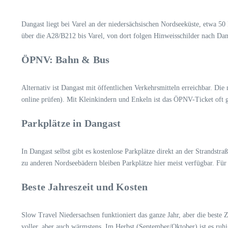
Dangast liegt bei Varel an der niedersächsischen Nordseeküste, etwa 
über die A28/B212 bis Varel, von dort folgen Hinweisschilder nach Dang
ÖPNV: Bahn & Bus
Alternativ ist Dangast mit öffentlichen Verkehrsmitteln erreichbar. Di
online prüfen). Mit Kleinkindern und Enkeln ist das ÖPNV-Ticket oft gü
Parkplätze in Dangast
In Dangast selbst gibt es kostenlose Parkplätze direkt an der Strands
zu anderen Nordseebädern bleiben Parkplätze hier meist verfügbar. Für 
Beste Jahreszeit und Kosten
Slow Travel Niedersachsen funktioniert das ganze Jahr, aber die beste 
voller, aber auch wärmstens. Im Herbst (September/Oktober) ist es ruhi