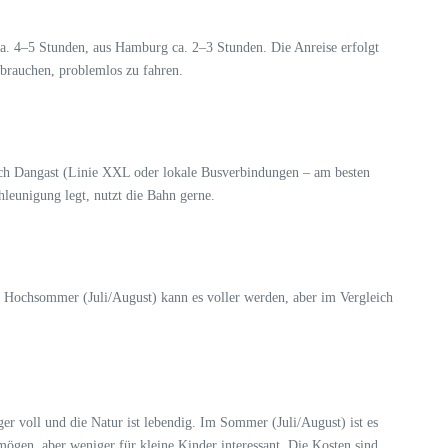
ca. 4–5 Stunden, aus Hamburg ca. 2–3 Stunden. Die Anreise erfolgt
 brauchen, problemlos zu fahren.
e nach Dangast (Linie XXL oder lokale Busverbindungen – am besten
hleunigung legt, nutzt die Bahn gerne.
Im Hochsommer (Juli/August) kann es voller werden, aber im Vergleich
er voll und die Natur ist lebendig. Im Sommer (Juli/August) ist es
mögen, aber weniger für kleine Kinder interessant. Die Kosten sind