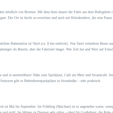
50 km nördlich von Bremen. Mit dem Auto dauert die Fahrt aus dem Ruhrgebiet 
ast. Der Ort ist leicht zu erreichen und auch mit Kleinkindern, die eine Pause
e nächste Bahnstation ist Varel (ca. 8 km entfernt). Von Varel verkehren Buss
nstiger als Benzin, aber die Fahrtzeit länger. Wer Zeit hat und Wert auf Entsc
traße und in unmittelbarer Nähe zum Spielplatz, Café am Meer und Strandcafé. 
Senioren gibt es Behindertenparkplätze in Strandnähe – sehr praktisch.
Zeit ist Mai bis September. Im Frühling (Mai/Juni) ist es angenehm warm, wenig
g und mild. Im Winter ist Dangast sehr ruhig – ideal für Großeltern, die Ruhe 