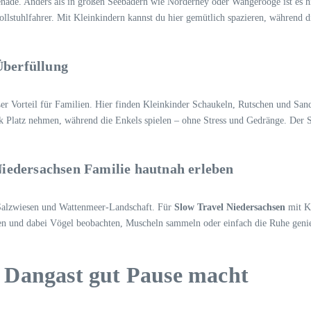
nade. Anders als in großen Seebädern wie Norderney oder Wangerooge ist es hi
Rollstuhlfahrer. Mit Kleinkindern kannst du hier gemütlich spazieren, während
Überfüllung
ßer Vorteil für Familien. Hier finden Kleinkinder Schaukeln, Rutschen und San
Platz nehmen, während die Enkels spielen – ohne Stress und Gedränge. Der Spie
iedersachsen Familie hautnah erleben
Salzwiesen und Wattenmeer-Landschaft. Für
Slow Travel Niedersachsen
mit Ki
 und dabei Vögel beobachten, Muscheln sammeln oder einfach die Ruhe genießen
 Dangast gut Pause macht