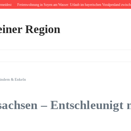
est
Ferienwohnung in Soyen am Wasser: Urlaub im bayerischen Voralpenland zwischen Bau
einer Region
Kindern & Enkeln
sachsen – Entschleunigt