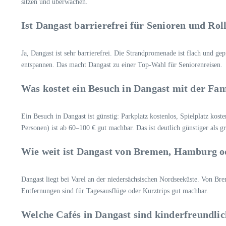
sitzen und überwachen.
Ist Dangast barrierefrei für Senioren und Rol
Ja, Dangast ist sehr barrierefrei. Die Strandpromenade ist flach und ge
entspannen. Das macht Dangast zu einer Top-Wahl für Seniorenreisen.
Was kostet ein Besuch in Dangast mit der Fam
Ein Besuch in Dangast ist günstig: Parkplatz kostenlos, Spielplatz kos
Personen) ist ab 60–100 € gut machbar. Das ist deutlich günstiger als gr
Wie weit ist Dangast von Bremen, Hamburg o
Dangast liegt bei Varel an der niedersächsischen Nordseeküste. Von Br
Entfernungen sind für Tagesausflüge oder Kurztrips gut machbar.
Welche Cafés in Dangast sind kinderfreundli