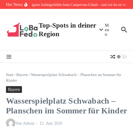
Zum Inhalt springen
Hot News
Die 10 häufigsten Anfängerfehler beim Campervan-Urlaub – und wie du sie von Anfa
Top-Spots in deiner
M
en
Region
u
Start
/
Bayern
/
Wasserspielplatz Schwabach – Planschen im Sommer für
Kinder
Bayern
Wasserspielplatz Schwabach –
Planschen im Sommer für Kinder
Von
Admin
12. Juni 2026