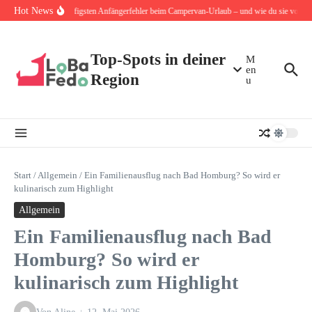
Zum Inhalt springen
Hot News
Die 10 häufigsten Anfängerfehler beim Campervan-Urlaub – und wie du sie von Anf
Top-Spots in deiner
M
en
Region
u
Start
/
Allgemein
/
Ein Familienausflug nach Bad Homburg? So wird er
kulinarisch zum Highlight
Allgemein
Ein Familienausflug nach Bad
Homburg? So wird er
kulinarisch zum Highlight