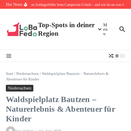
Zum Inhalt springen
Hot News
Die 10 häufigsten Anfängerfehler beim Campervan-Urlaub – und wie du sie von Anfang 
Top-Spots in deiner
M
en
Region
u
Start
/
Niedersachsen
/
Waldspielplatz Bautzen – Naturerlebnis &
Abenteuer für Kinder
Niedersachsen
Waldspielplatz Bautzen –
Naturerlebnis & Abenteuer für
Kinder