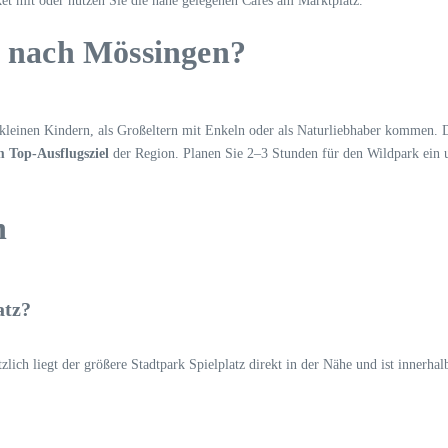
et mit oder nutzen Sie die nahe gelegenen Cafés am Marktplatz.
g nach Mössingen?
t kleinen Kindern, als Großeltern mit Enkeln oder als Naturliebhaber kommen.
 Top-Ausflugsziel
der Region. Planen Sie 2–3 Stunden für den Wildpark ein 
n
atz?
zlich liegt der größere Stadtpark Spielplatz direkt in der Nähe und ist innerha