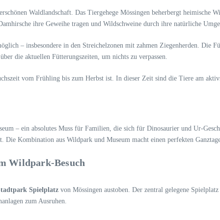
rschönen Waldlandschaft. Das Tiergehege Mössingen beherbergt heimische Wil
 Damhirsche ihre Geweihe tragen und Wildschweine durch ihre natürliche Umge
möglich – insbesondere in den Streichelzonen mit zahmen Ziegenherden. Die Fü
über die aktuellen Fütterungszeiten, um nichts zu verpassen.
chszeit vom Frühling bis zum Herbst ist. In dieser Zeit sind die Tiere am aktiv
seum – ein absolutes Muss für Familien, die sich für Dinosaurier und Ur-Gesch
sant. Die Kombination aus Wildpark und Museum macht einen perfekten Ganztage
dem Wildpark-Besuch
tadtpark Spielplatz
von Mössingen austoben. Der zentral gelegene Spielplatz 
ünanlagen zum Ausruhen.