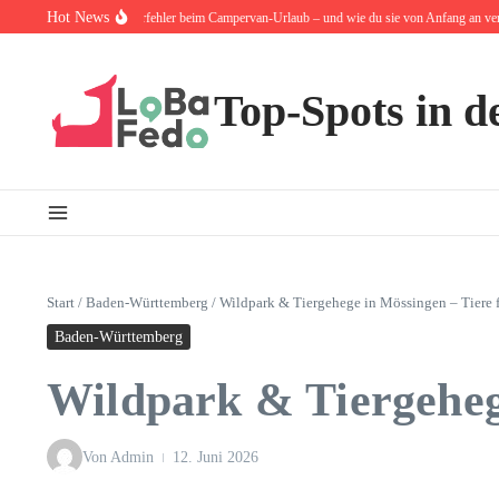
Zum Inhalt springen
Hot News
0 häufigsten Anfängerfehler beim Campervan-Urlaub – und wie du sie von Anfang an vermeide
Top-Spots in d
Start
/
Baden-Württemberg
/
Wildpark & Tiergehege in Mössingen – Tiere 
Baden-Württemberg
Wildpark & Tiergeheg
Von
Admin
12. Juni 2026