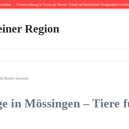
st
Ferienwohnung in Soyen am Wasser: Urlaub im bayerischen Voralpenland zwischen Bau
einer Region
für Kinder hautnah
e in Mössingen – Tiere 