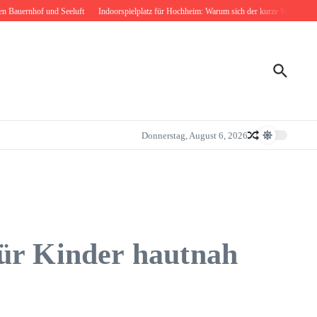
ernhof und Seeluft
Indoorspielplatz für Hochheim: Warum sich der kurze Weg nach Bodenh
Donnerstag, August 6, 2026
für Kinder hautnah